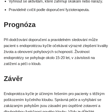
Vyhnout se aktivitám, které zahrnují skákání nebo nárazy.
Pravidelně cvičit podle doporučení fyzioterapeuta.
Prognóza
Při dodržování doporučení a pravidelném sledování může
pacient s endoprotézou kyčle očekávat výrazné zlepšení kvality
života a obnovení pohybových schopností. Životnost
endoprotézy se pohybuje okolo 15-20 let, v závislosti na
zatížení a péči o kloub.
Závěr
Endoprotéza kyčle je účinným řešením pro pacienty s těžkým
poškozením kyčelního kloubu. Správná péče a vyhýbání se
zakázaným pohybům jsou zásadní pro úspěšné zotavení a
dlouhodobou funkčnost nového kloubu. Vždy je důležité