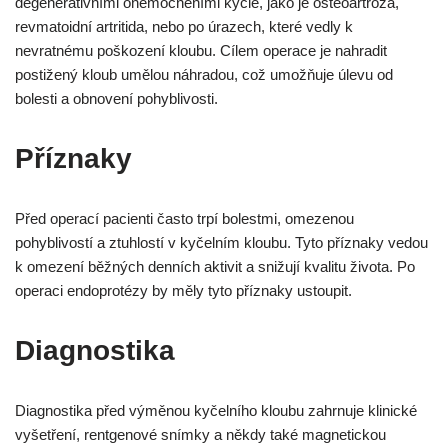
degenerativními onemocněními kyčle, jako je osteoartróza,
revmatoidní artritida, nebo po úrazech, které vedly k
nevratnému poškození kloubu. Cílem operace je nahradit
postižený kloub umělou náhradou, což umožňuje úlevu od
bolesti a obnovení pohyblivosti.
Příznaky
Před operací pacienti často trpí bolestmi, omezenou
pohyblivostí a ztuhlostí v kyčelním kloubu. Tyto příznaky vedou
k omezení běžných denních aktivit a snižují kvalitu života. Po
operaci endoprotézy by měly tyto příznaky ustoupit.
Diagnostika
Diagnostika před výměnou kyčelního kloubu zahrnuje klinické
vyšetření, rentgenové snímky a někdy také magnetickou