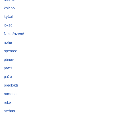
koleno
kyčel
loket
Nezařazené
noha
operace
pánev
páteř
paže
předloktí
rameno
ruka
stehno