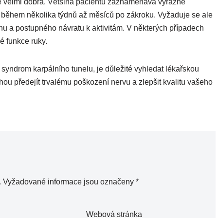
ě velmi dobrá. Většina pacientů zaznamenává výrazné
m během několika týdnů až měsíců po zákroku. Vyžaduje se ale
u a postupného návratu k aktivitám. V některých případech
é funkce ruky.
syndrom karpálního tunelu, je důležité vyhledat lékařskou
u předejít trvalému poškození nervu a zlepšit kvalitu vašeho
.
Vyžadované informace jsou označeny
*
Webová stránka