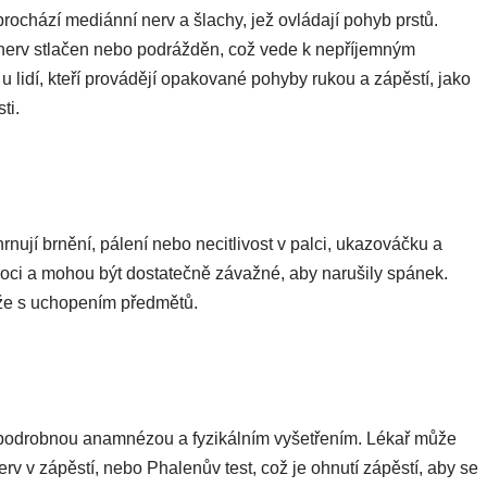
prochází mediánní nerv a šlachy, jež ovládají pohyb prstů.
 nerv stlačen nebo podrážděn, což vede k nepříjemným
 u lidí, kteří provádějí opakované pohyby rukou a zápěstí, jako
ti.
nují brnění, pálení nebo necitlivost v palci, ukazováčku a
 noci a mohou být dostatečně závažné, aby narušily spánek.
íže s uchopením předmětů.
 podrobnou anamnézou a fyzikálním vyšetřením. Lékař může
rv v zápěstí, nebo Phalenův test, což je ohnutí zápěstí, aby se