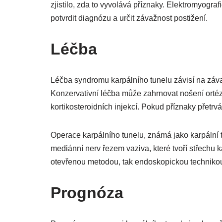
zjistilo, zda to vyvolává příznaky. Elektromyogr
potvrdit diagnózu a určit závažnost postižení.
Léčba
Léčba syndromu karpálního tunelu závisí na záva
Konzervativní léčba může zahrnovat nošení ortézy
kortikosteroidních injekcí. Pokud příznaky přetrv
Operace karpálního tunelu, známá jako karpální t
mediánní nerv řezem vaziva, které tvoří střechu 
otevřenou metodou, tak endoskopickou techniko
Prognóza