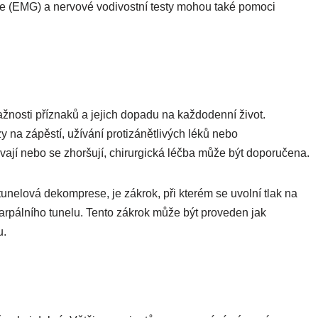
afie (EMG) a nervové vodivostní testy mohou také pomoci
žnosti příznaků a jejich dopadu na každodenní život.
 na zápěstí, užívání protizánětlivých léků nebo
ávají nebo se zhoršují, chirurgická léčba může být doporučena.
unelová dekomprese, je zákrok, při kterém se uvolní tlak na
karpálního tunelu. Tento zákrok může být proveden jak
u.