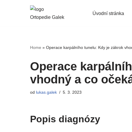
Úvodní stránka
Přeskočit
na
obsah
Home
»
Operace karpálního tunelu: Kdy je zákrok vh
Operace karpálníh
vhodný a co oček
od
lukas.galek
5. 3. 2023
Popis diagnózy