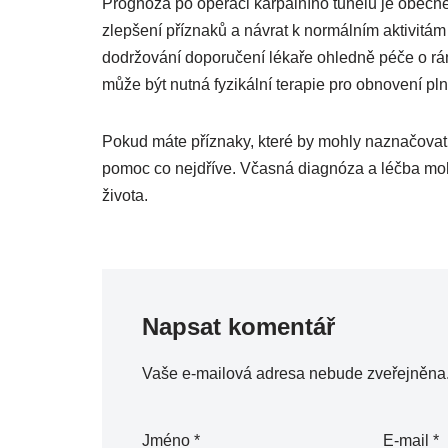
Prognóza po operaci karpálního tunelu je obecn
zlepšení příznaků a návrat k normálním aktivitá
dodržování doporučení lékaře ohledně péče o rán
může být nutná fyzikální terapie pro obnovení pln
Pokud máte příznaky, které by mohly naznačovat 
pomoc co nejdříve. Včasná diagnóza a léčba moho
života.
Napsat komentář
Vaše e-mailová adresa nebude zveřejněna
Jméno
*
E-mail
*