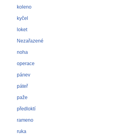
koleno
kyčel
loket
Nezařazené
noha
operace
pánev
páteř
paže
předloktí
rameno
ruka